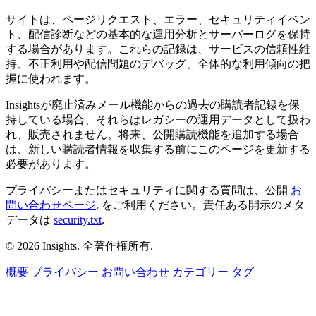
サイトは、ページリクエスト、エラー、セキュリティイベン
ト、配信診断などの基本的な運用分析とサーバーログを保持
する場合があります。これらの記録は、サービスの信頼性維
持、不正利用や配信問題のデバッグ、全体的な利用傾向の把
握に使われます。
Insightsが廃止済みメール機能からの過去の購読者記録を保
持している場合、それらはレガシーの運用データとして扱わ
れ、販売されません。将来、公開購読機能を追加する場合
は、新しい購読者情報を収集する前にこのページを更新する
必要があります。
プライバシーまたはセキュリティに関する質問は、公開
お
問い合わせページ
. をご利用ください。責任ある開示のメタ
データは
security.txt
.
© 2026 Insights. 全著作権所有.
概要
プライバシー
お問い合わせ
カテゴリー
タグ