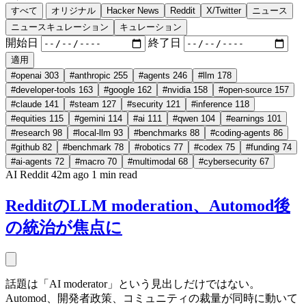
すべて
オリジナル
Hacker News
Reddit
X/Twitter
ニュース
ニュースキュレーション
キュレーション
開始日
終了日
適用
#openai
303
#anthropic
255
#agents
246
#llm
178
#developer-tools
163
#google
162
#nvidia
158
#open-source
157
#claude
141
#steam
127
#security
121
#inference
118
#equities
115
#gemini
114
#ai
111
#qwen
104
#earnings
101
#research
98
#local-llm
93
#benchmarks
88
#coding-agents
86
#github
82
#benchmark
78
#robotics
77
#codex
75
#funding
74
#ai-agents
72
#macro
70
#multimodal
68
#cybersecurity
67
AI
Reddit
42m ago
1 min read
RedditのLLM moderation、Automod後
の統治が焦点に
話題は「AI moderator」という見出しだけではない。
Automod、開発者政策、コミュニティの裁量が同時に動いて