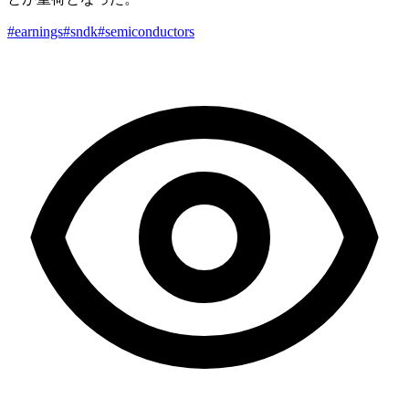
#earnings
#sndk
#semiconductors