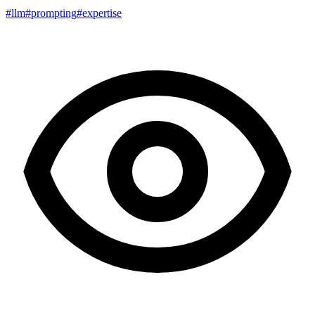
#llm
#prompting
#expertise