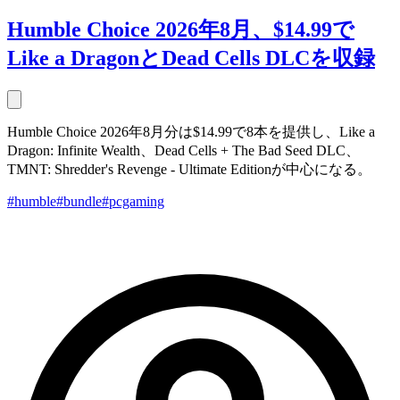
Humble Choice 2026年8月、$14.99で
Like a DragonとDead Cells DLCを収録
Humble Choice 2026年8月分は$14.99で8本を提供し、Like a
Dragon: Infinite Wealth、Dead Cells + The Bad Seed DLC、
TMNT: Shredder's Revenge - Ultimate Editionが中心になる。
#humble
#bundle
#pcgaming