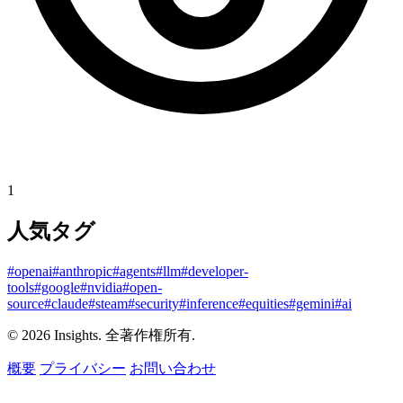
1
人気タグ
#openai
#anthropic
#agents
#llm
#developer-
tools
#google
#nvidia
#open-
source
#claude
#steam
#security
#inference
#equities
#gemini
#ai
© 2026 Insights. 全著作権所有.
概要
プライバシー
お問い合わせ