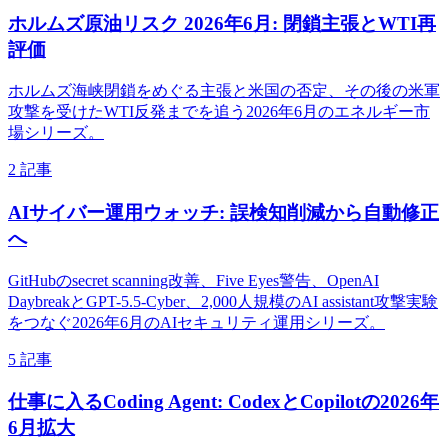
ホルムズ原油リスク 2026年6月: 閉鎖主張とWTI再
評価
ホルムズ海峡閉鎖をめぐる主張と米国の否定、その後の米軍
攻撃を受けたWTI反発までを追う2026年6月のエネルギー市
場シリーズ。
2 記事
AIサイバー運用ウォッチ: 誤検知削減から自動修正
へ
GitHubのsecret scanning改善、Five Eyes警告、OpenAI
DaybreakとGPT-5.5-Cyber、2,000人規模のAI assistant攻撃実験
をつなぐ2026年6月のAIセキュリティ運用シリーズ。
5 記事
仕事に入るCoding Agent: CodexとCopilotの2026年
6月拡大