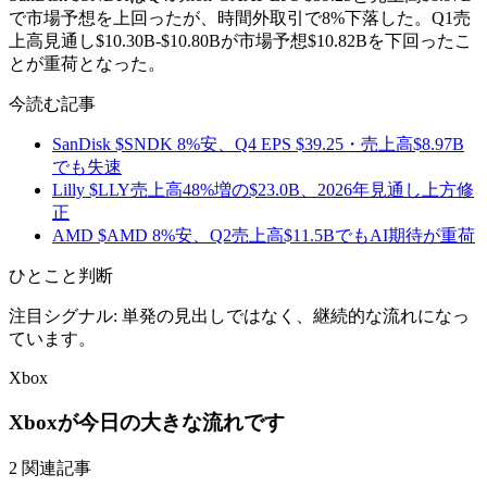
で市場予想を上回ったが、時間外取引で8%下落した。Q1売
上高見通し$10.30B-$10.80Bが市場予想$10.82Bを下回ったこ
とが重荷となった。
今読む記事
SanDisk $SNDK 8%安、Q4 EPS $39.25・売上高$8.97B
でも失速
Lilly $LLY売上高48%増の$23.0B、2026年見通し上方修
正
AMD $AMD 8%安、Q2売上高$11.5BでもAI期待が重荷
ひとこと判断
注目シグナル: 単発の見出しではなく、継続的な流れになっ
ています。
Xbox
Xboxが今日の大きな流れです
2 関連記事