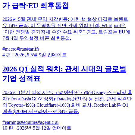
가 급락·EU 최후통첩
2026년 5월 관세·무역 지각변동: 이란 핵 협상 타결로 브렌트
유 14% 급락, 미 무역법원 전면 관세 위법 판결, Whirlpool은
"이란 전쟁발 경기침체 수준 수요 위축" 경고, 트럼프는 EU에
7월 4일 무역협정 비준 최후통첩.
#macro
#iran
#tariffs
4 편
·
2026년 5월 9일 업데이트
2026 Q1 실적 워치: 관세 시대의 글로벌
기업 성적표
2026년 1분기 실적 시즌: 고려아연(+175%)·Disney(스트리밍 흑
자)·DoorDash(GOV 상회)·Datadog(+31%) 등 선전, 관세 직격탄
의 Toyota(-49%)·Cloudflare(-16%) 희비 교차. Rocket Lab은 Q1
매출 $200M 서프라이즈로 34% 급등.
#earnings
#equities
#agentic-ai
10 편
·
2026년 5월 12일 업데이트