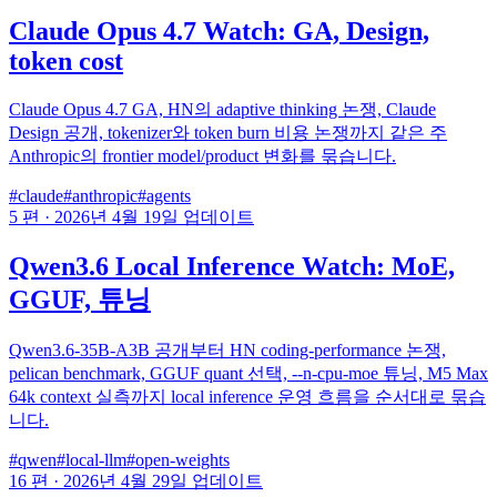
Claude Opus 4.7 Watch: GA, Design,
token cost
Claude Opus 4.7 GA, HN의 adaptive thinking 논쟁, Claude
Design 공개, tokenizer와 token burn 비용 논쟁까지 같은 주
Anthropic의 frontier model/product 변화를 묶습니다.
#claude
#anthropic
#agents
5 편
·
2026년 4월 19일 업데이트
Qwen3.6 Local Inference Watch: MoE,
GGUF, 튜닝
Qwen3.6-35B-A3B 공개부터 HN coding-performance 논쟁,
pelican benchmark, GGUF quant 선택, --n-cpu-moe 튜닝, M5 Max
64k context 실측까지 local inference 운영 흐름을 순서대로 묶습
니다.
#qwen
#local-llm
#open-weights
16 편
·
2026년 4월 29일 업데이트