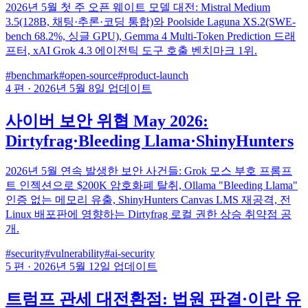
2026년 5월 첫 주 오픈 웨이트 모델 대전: Mistral Medium
3.5(128B, 채팅·추론·코딩 통합)와 Poolside Laguna XS.2(SWE-
bench 68.2%, 싱글 GPU), Gemma 4 Multi-Token Prediction 드래
프터, xAI Grok 4.3 에이전틱 도구 호출 벤치마크 1위.
#benchmark
#open-source
#product-launch
4 편
·
2026년 5월 8일 업데이트
사이버 보안 위협 May 2026:
Dirtyfrag·Bleeding Llama·ShinyHunters
2026년 5월 연속 발생한 보안 사건들: Grok 모스 부호 프롬프
트 인젝션으로 $200K 암호화폐 탈취, Ollama "Bleeding Llama"
인증 없는 메모리 유출, ShinyHunters Canvas LMS 재공격, 전
Linux 배포판에 영향하는 Dirtyfrag 로컬 권한 상승 취약점 공
개.
#security
#vulnerability
#ai-security
5 편
·
2026년 5월 12일 업데이트
트럼프 관세 대전환점: 법원 판결·이란 유